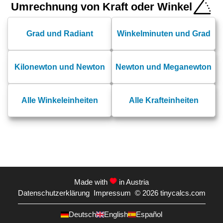
Umrechnung von Kraft oder Winkel
Grad und Radiant
Winkelminuten und Grad
Kilonewton und Newton
Newton und Meganewton
Alle Winkeleinheiten
Alle Krafteinheiten
Made with
in Austria
Datenschutzerklärung
Impressum
© 2026
tinycalcs.com
Deutsch
English
Español