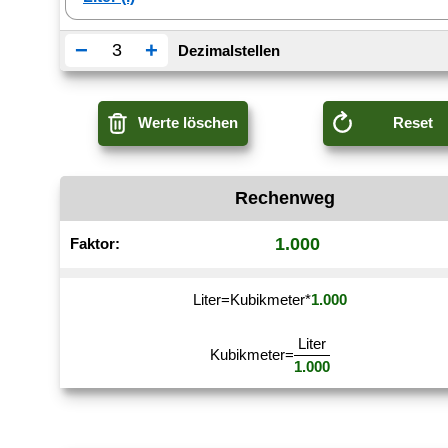
−
+
Dezimalstellen
Werte löschen
Reset
Rechenweg
1.000
Faktor:
Liter
=
Kubikmeter
*
1.000
Liter
Kubikmeter
=
1.000