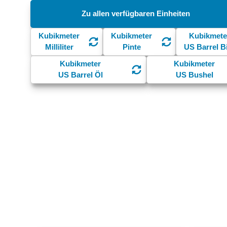
Zu allen verfügbaren Einheiten
Kubikmeter
Kubikmeter
Kubikmete
Milliliter
Pinte
US Barrel B
Kubikmeter
Kubikmeter
US Barrel Öl
US Bushel
Was andere Nutzer ansehen …