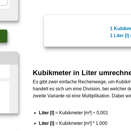
1 Kubikmet
1 Liter [l
Kubikmeter in Liter umrechn
Es gibt zwei einfache Rechenwege, um Kubikme
handelt es sich um eine Division, bei welcher de
zweite Variante ist eine Multiplikation. Dabei wi
Liter [l]
= Kubikmeter [m³] ÷ 0,001
Liter [l]
= Kubikmeter [m³] * 1.000