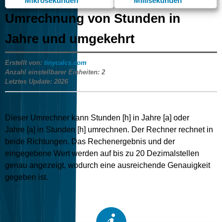
Mikrosekunden
Millisekunden
Umrechnung von Stunden in
Jahre und umgekehrt
Erstellt von:
tinycalcs.com
Anzahl einstellbarer Einheiten:
2
Letztes Update:
2026
Dieser Umrechner kann Stunden [h] in Jahre [a] oder
Jahre [a] in Stunden [h] umrechnen. Der Rechner rechnet in
beide Richtungen. Das Rechenergebnis und der
eingegebene Wert werden auf bis zu 20 Dezimalstellen
genau angezeigt, wodurch eine ausreichende Genauigkeit
gegeben ist.