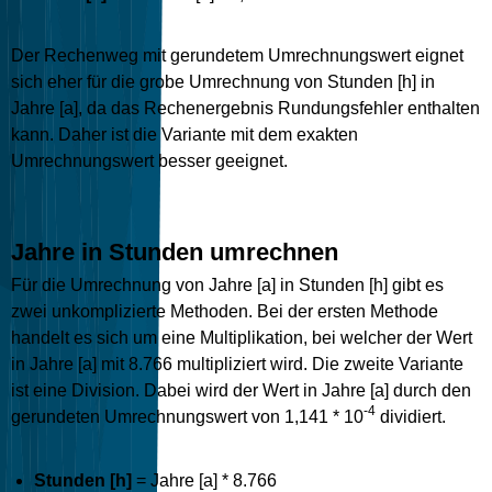
Der Rechenweg mit gerundetem Umrechnungswert eignet
sich eher für die grobe Umrechnung von Stunden [h] in
Jahre [a], da das Rechenergebnis Rundungsfehler enthalten
kann. Daher ist die Variante mit dem exakten
Umrechnungswert besser geeignet.
Jahre in Stunden umrechnen
Für die Umrechnung von Jahre [a] in Stunden [h] gibt es
zwei unkomplizierte Methoden. Bei der ersten Methode
handelt es sich um eine Multiplikation, bei welcher der Wert
in Jahre [a] mit 8.766 multipliziert wird. Die zweite Variante
ist eine Division. Dabei wird der Wert in Jahre [a] durch den
-4
gerundeten Umrechnungswert von 1,141 * 10
dividiert.
Stunden [h]
= Jahre [a] * 8.766