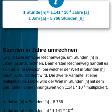
-4
1 Stunde [h] ≈ 1,141 * 10
Jahre [a]
1 Jahr [a] = 8.766 Stunden [h]
Stunden in Jahre umrechnen
Es gibt zwei einfache Rechenwege, um Stunden [h] in
Jahre [a] umzurechnen. Beim ersten Rechenweg handelt es
sich um eine Division, bei welcher der Wert in Stunden [h]
durch 8.766 dividiert wird. Die zweite Variante ist eine
Multiplikation. Dabei wird der Wert in Stunden [h] mit dem
-4
gerundeten Umrechnungswert von 1,141 * 10
multipliziert.
Jahre [a]
= Stunden [h] ÷ 8.766
-4
Jahre [a]
≈ Stunden [h] * 1,141 * 10