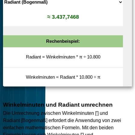
≈ 3.437,7468
Rechenbeispiel:
Radiant = Winkelminuten * π ÷ 10.800
Winkelminuten = Radiant * 10.800 ÷ π
Winkelminuten und Radiant umrechnen
Die Umrechnung zwischen Winkelminuten [′] und
Radiant [Bogenmaß] erfordert die Anwendung von zwei
einfachen mathematischen Formeln. Mit den beiden
Formeln lassen sich Winkelminuten [′] und