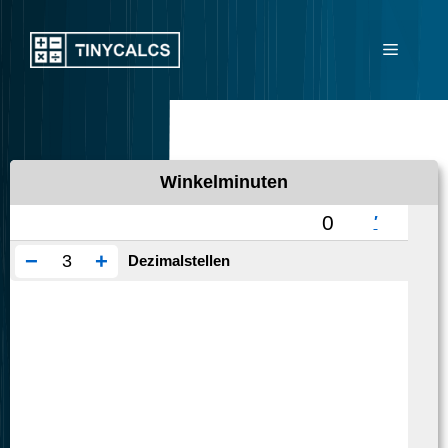
Zum
Inhalt
Menü
springen
Winkelminuten
−
+
Dezimalstellen