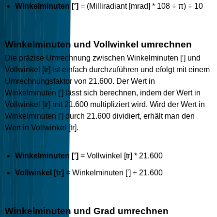
Winkelminuten [′]
= (Milliradiant [mrad] * 108 ÷ π) ÷ 10
Winkelminuten und Vollwinkel umrechnen
Die präzise Umrechnung zwischen Winkelminuten [′] und
Vollwinkel [tr] ist einfach durchzuführen und efolgt mit einem
Umrechnungsfaktor von 21.600. Der Wert in
Winkelminuten [′] lässt sich berechnen, indem der Wert in
Vollwinkel [tr] mit 21.600 multipliziert wird. Wird der Wert in
Winkelminuten [′] durch 21.600 dividiert, erhält man den
Wert in Vollwinkel [tr].
Winkelminuten [′]
= Vollwinkel [tr] * 21.600
Vollwinkel [tr]
= Winkelminuten [′] ÷ 21.600
Winkelminuten und Grad umrechnen