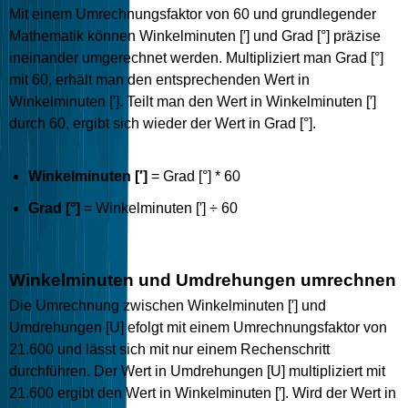
Mit einem Umrechnungsfaktor von 60 und grundlegender
Mathematik können Winkelminuten [′] und Grad [°] präzise
ineinander umgerechnet werden. Multipliziert man Grad [°]
mit 60, erhält man den entsprechenden Wert in
Winkelminuten [′]. Teilt man den Wert in Winkelminuten [′]
durch 60, ergibt sich wieder der Wert in Grad [°].
Winkelminuten [′]
= Grad [°] * 60
Grad [°]
= Winkelminuten [′] ÷ 60
Winkelminuten und Umdrehungen umrechnen
Die Umrechnung zwischen Winkelminuten [′] und
Umdrehungen [U] efolgt mit einem Umrechnungsfaktor von
21.600 und lässt sich mit nur einem Rechenschritt
durchführen. Der Wert in Umdrehungen [U] multipliziert mit
21.600 ergibt den Wert in Winkelminuten [′]. Wird der Wert in