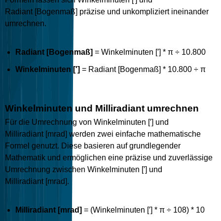
Radiant [Bogenmaß] präzise und unkompliziert ineinander
umrechnen.
Radiant [Bogenmaß]
= Winkelminuten [′] * π ÷ 10.800
Winkelminuten [′]
= Radiant [Bogenmaß] * 10.800 ÷ π
Winkelminuten und Milliradiant umrechnen
Für die Umrechnung von Winkelminuten [′] und
Milliradiant [mrad] werden zwei einfache mathematische
Formel genutzt. Diese basieren auf grundlegender
Mathematik und ermöglichen eine präzise und zuverlässige
Umrechnung zwischen Winkelminuten [′] und
Milliradiant [mrad].
Milliradiant [mrad]
= (Winkelminuten [′] * π ÷ 108) * 10