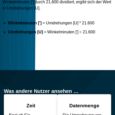
Winkelminuten [′] durch 21.600 dividiert, ergibt sich der Wert
in Umdrehungen [U].
Winkelminuten [′]
= Umdrehungen [U] * 21.600
Umdrehungen [U]
= Winkelminuten [′] ÷ 21.600
Was andere Nutzer ansehen …
Zeit
Datenmenge