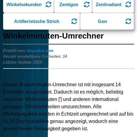
Winkelsekunden
Zentigon
Zentiradiant
Artilleristische Strich
Gon
Winkelminuten-Umrechner
Erstellt von:
tinycalcs.com
Anzahl einstellbarer Einheiten:
14
Letztes Update:
2026
Dieser Winkelminuten-Umrechner ist mit insgesamt
14
Einheiten ausgestattet. Dadurch ist es möglich, beliebig
zwischen Winkelminuten [′] und anderen international
gängigen Winkeleinheiten umzurechnen. Alle
Winkelangaben werden in Echtzeit umgerechnet und auf bis
zu 20 Dezimalstellen genau angezeigt, wodurch eine
ausreichende Genauigkeit gegeben ist.