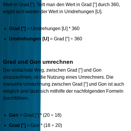
Wert in Grad [°]. Teilt man den Wert in Grad [°] durch 360,
ergibt sich wieder der Wert in Umdrehungen [U].
Grad [°]
= Umdrehungen [U] * 360
Umdrehungen [U]
= Grad [°] ÷ 360
Grad und Gon umrechnen
Der einfachste Weg, zwischen Grad [°] und Gon
umzurechnen, ist die Nutzung eines Umrechners. Die
manuelle Umrechnung zwischen Grad [°] und Gon ist auch
möglich und lässt sich mithilfe der nachfolgenden Formeln
durchführen.
Gon
= Grad [°] * (20 ÷ 18)
Grad [°]
= Gon * (18 ÷ 20)