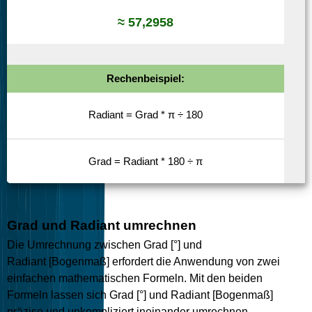
≈ 57,2958
Rechenbeispiel:
Radiant = Grad * π ÷ 180
Grad = Radiant * 180 ÷ π
Grad und Radiant umrechnen
Die Umrechnung zwischen Grad [°] und
Radiant [Bogenmaß] erfordert die Anwendung von zwei
einfachen mathematischen Formeln. Mit den beiden
Formeln lassen sich Grad [°] und Radiant [Bogenmaß]
präzise und unkompliziert ineinander umrechnen.