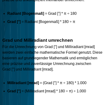
Radiant [Bogenmaß]
= Grad [°] * π ÷ 180
Grad [°]
= Radiant [Bogenmaß] * 180 ÷ π
Grad und Milliradiant umrechnen
Für die Umrechnung von Grad [°] und Milliradiant [mrad]
werden zwei einfache mathematische Formel genutzt. Diese
basieren auf grundlegender Mathematik und ermöglichen
eine präzise und zuverlässige Umrechnung zwischen
Grad [°] und Milliradiant [mrad].
Milliradiant [mrad]
= (Grad [°] * π ÷ 180) * 1.000
Grad [°]
= (Milliradiant [mrad] * 180 ÷ π) ÷ 1.000