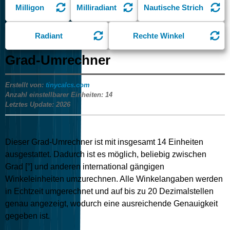
Milligon
Milliradiant
Nautische Strich
Radiant
Rechte Winkel
Grad-Umrechner
Erstellt von:
tinycalcs.com
Anzahl einstellbarer Einheiten:
14
Letztes Update:
2026
Dieser Grad-Umrechner ist mit insgesamt
14
Einheiten
ausgestattet. Dadurch ist es möglich, beliebig zwischen
Grad [°] und anderen international gängigen
Winkeleinheiten umzurechnen. Alle Winkelangaben werden
in Echtzeit umgerechnet und auf bis zu 20 Dezimalstellen
genau angezeigt, wodurch eine ausreichende Genauigkeit
gegeben ist.