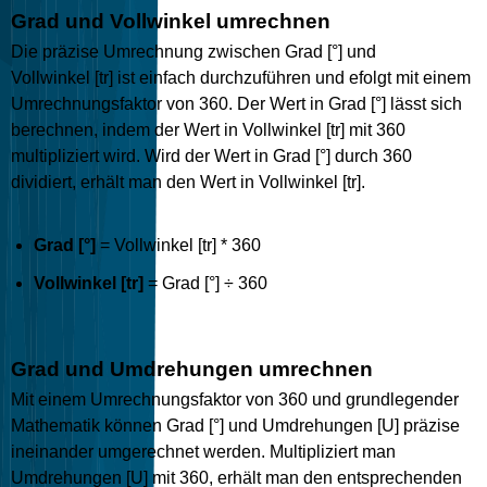
Grad und Vollwinkel umrechnen
Die präzise Umrechnung zwischen Grad [°] und
Vollwinkel [tr] ist einfach durchzuführen und efolgt mit einem
Umrechnungsfaktor von 360. Der Wert in Grad [°] lässt sich
berechnen, indem der Wert in Vollwinkel [tr] mit 360
multipliziert wird. Wird der Wert in Grad [°] durch 360
dividiert, erhält man den Wert in Vollwinkel [tr].
Grad [°]
= Vollwinkel [tr] * 360
Vollwinkel [tr]
= Grad [°] ÷ 360
Grad und Umdrehungen umrechnen
Mit einem Umrechnungsfaktor von 360 und grundlegender
Mathematik können Grad [°] und Umdrehungen [U] präzise
ineinander umgerechnet werden. Multipliziert man
Umdrehungen [U] mit 360, erhält man den entsprechenden