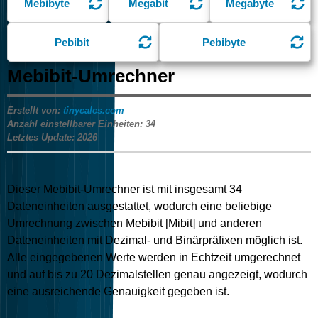
Mebibyte
Megabit
Megabyte
Pebibit
Pebibyte
Mebibit-Umrechner
Erstellt von:
tinycalcs.com
Anzahl einstellbarer Einheiten:
34
Letztes Update:
2026
Dieser Mebibit-Umrechner ist mit insgesamt
34
Dateneinheiten ausgestattet, wodurch eine beliebige
Umrechnung zwischen Mebibit [Mibit] und anderen
Dateneinheiten mit Dezimal- und Binärpräfixen möglich ist.
Alle eingegebenen Werte werden in Echtzeit umgerechnet
und auf bis zu 20 Dezimalstellen genau angezeigt, wodurch
eine ausreichende Genauigkeit gegeben ist.