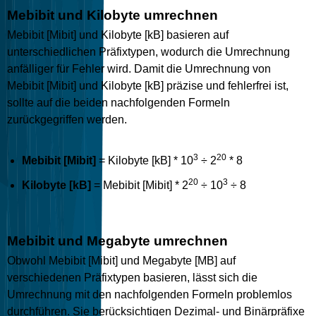
Mebibit und Kilobyte umrechnen
Mebibit [Mibit] und Kilobyte [kB] basieren auf
unterschiedlichen Präfixtypen, wodurch die Umrechnung
anfälliger für Fehler wird. Damit die Umrechnung von
Mebibit [Mibit] und Kilobyte [kB] präzise und fehlerfrei ist,
sollte auf die beiden nachfolgenden Formeln
zurückgegriffen werden.
3
20
Mebibit [Mibit]
= Kilobyte [kB] * 10
÷ 2
* 8
20
3
Kilobyte [kB]
= Mebibit [Mibit] * 2
÷ 10
÷ 8
Mebibit und Megabyte umrechnen
Obwohl Mebibit [Mibit] und Megabyte [MB] auf
verschiedenen Präfixtypen basieren, lässt sich die
Umrechnung mit den nachfolgenden Formeln problemlos
durchführen. Sie berücksichtigen Dezimal- und Binärpräfixe