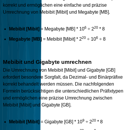
korrekt und ermöglichen eine einfache und präzise
Umrechnung von Mebibit [Mibit] und Megabyte [MB].
6
20
Mebibit [Mibit]
= Megabyte [MB] * 10
÷ 2
* 8
20
6
Megabyte [MB]
= Mebibit [Mibit] * 2
÷ 10
÷ 8
Mebibit und Gigabyte umrechnen
Die Umrechnung von Mebibit [Mibit] und Gigabyte [GB]
erfordert besondere Sorgfalt, da Dezimal- und Binärpräfixe
korrekt behandelt werden müssen. Die nachfolgenden
Formeln berücksichtigen die unterschiedlichen Präfixtypen
und ermöglichen eine präzise Umrechnung zwischen
Mebibit [Mibit] und Gigabyte [GB].
9
20
Mebibit [Mibit]
= Gigabyte [GB] * 10
÷ 2
* 8