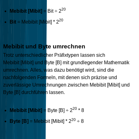
20
Mebibit [Mibit]
= Bit ÷ 2
20
Bit
= Mebibit [Mibit] * 2
Mebibit und Byte umrechnen
Trotz unterschiedlicher Präfixtypen lassen sich
Mebibit [Mibit] und Byte [B] mit grundlegender Mathematik
umrechnen. Alles, was dazu benötigt wird, sind die
nachfolgenden Formeln, mit denen sich präzise und
zuverlässige Umrechnungen zwischen Mebibit [Mibit] und
Byte [B] durchführen lassen.
20
Mebibit [Mibit]
= Byte [B] ÷ 2
* 8
20
Byte [B]
= Mebibit [Mibit] * 2
÷ 8