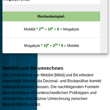
Rechenbeispiel:
20
6
Mebibit
* 2
÷ 10
÷ 8
= Megabyte
6
20
Megabyte
* 10
÷ 2
* 8
= Mebibit
Mebibit und Bit umrechnen
Die Umrechnung von Mebibit [Mibit] und Bit erfordert
besondere Sorgfalt, da Dezimal- und Binärpräfixe korrekt
behandelt werden müssen. Die nachfolgenden Formeln
berücksichtigen die unterschiedlichen Präfixtypen und
ermöglichen eine präzise Umrechnung zwischen
Mebibit [Mibit] und Bit.