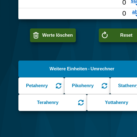
Werte löschen
Reset
Weitere Einheiten - Umrechner
Petahenry
Pikohenry
Stathenr
Terahenry
Yottahenry