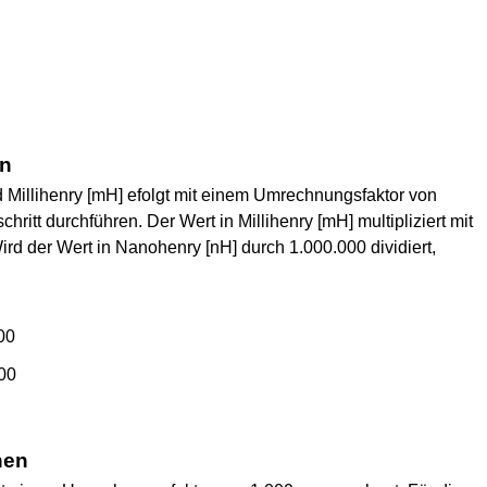
en
illihenry [mH] efolgt mit einem Umrechnungsfaktor von
ritt durchführen. Der Wert in Millihenry [mH] multipliziert mit
ird der Wert in Nanohenry [nH] durch 1.000.000 dividiert,
00
00
nen