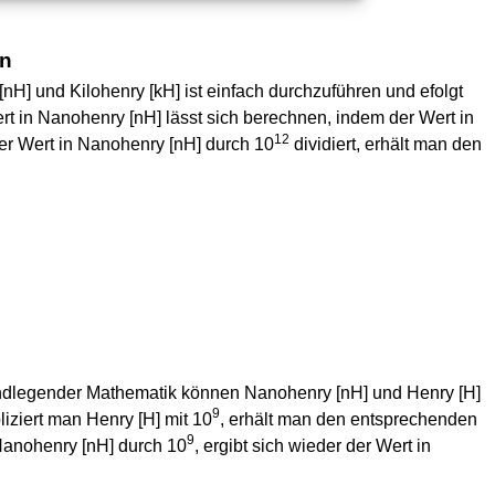
en
] und Kilohenry [kH] ist einfach durchzuführen und efolgt
rt in Nanohenry [nH] lässt sich berechnen, indem der Wert in
12
 der Wert in Nanohenry [nH] durch 10
dividiert, erhält man den
dlegender Mathematik können Nanohenry [nH] und Henry [H]
9
iziert man Henry [H] mit 10
, erhält man den entsprechenden
9
 Nanohenry [nH] durch 10
, ergibt sich wieder der Wert in