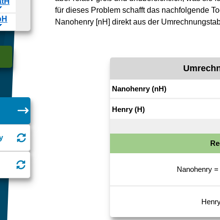
für dieses Problem schafft das nachfolgende T
Nanohenry [nH] direkt aus der Umrechnungstab
Umrechnu
y
Re
Nanohenry
=
Henr