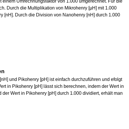
t einem Umrechnungsfaktor von 1.000 umgerechnet. Für die
ch. Durch die Multiplikation von Mikrohenry [µH] mit 1.000
ry [nH]. Durch die Division von Nanohenry [nH] durch 1.000
en
] und Pikohenry [pH] ist einfach durchzuführen und efolgt
t in Pikohenry [pH] lässt sich berechnen, indem der Wert in
d der Wert in Pikohenry [pH] durch 1.000 dividiert, erhält man