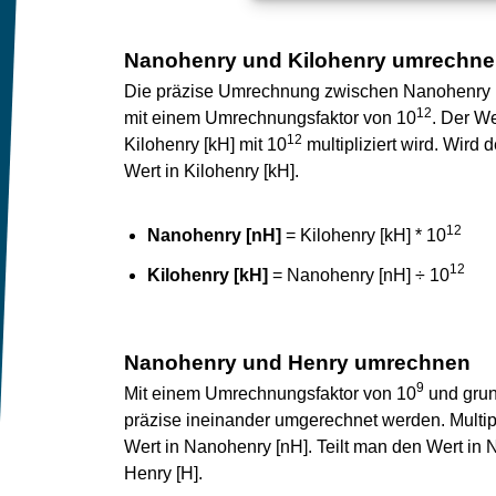
Nanohenry und Kilohenry umrechn
Die präzise Umrechnung zwischen Nanohenry [nH
12
mit einem Umrechnungsfaktor von 10
. Der We
12
Kilohenry [kH] mit 10
multipliziert wird. Wird
Wert in Kilohenry [kH].
12
Nanohenry [nH]
= Kilohenry [kH] * 10
12
Kilohenry [kH]
= Nanohenry [nH] ÷ 10
Nanohenry und Henry umrechnen
9
Mit einem Umrechnungsfaktor von 10
und grun
präzise ineinander umgerechnet werden. Multipl
Wert in Nanohenry [nH]. Teilt man den Wert in
Henry [H].