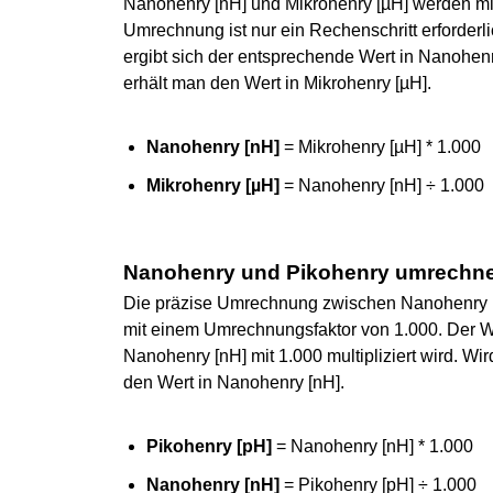
Nanohenry [nH] und Mikrohenry [µH] werden mi
Umrechnung ist nur ein Rechenschritt erforderli
ergibt sich der entsprechende Wert in Nanohen
erhält man den Wert in Mikrohenry [µH].
Nanohenry [nH]
= Mikrohenry [µH] * 1.000
Mikrohenry [µH]
= Nanohenry [nH] ÷ 1.000
Nanohenry und Pikohenry umrechn
Die präzise Umrechnung zwischen Nanohenry [nH
mit einem Umrechnungsfaktor von 1.000. Der Wer
Nanohenry [nH] mit 1.000 multipliziert wird. Wir
den Wert in Nanohenry [nH].
Pikohenry [pH]
= Nanohenry [nH] * 1.000
Nanohenry [nH]
= Pikohenry [pH] ÷ 1.000