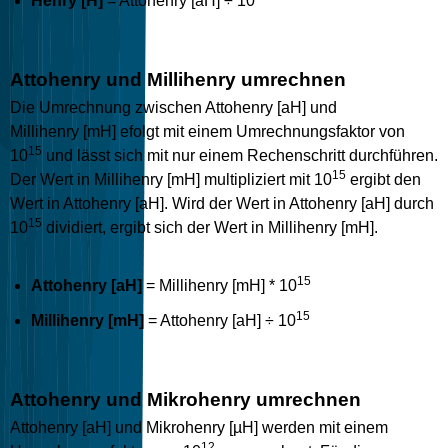
Henry [H]
= Attohenry [aH] ÷ 10
Attohenry und Millihenry umrechnen
Die Umrechnung zwischen Attohenry [aH] und
Millihenry [mH] efolgt mit einem Umrechnungsfaktor von
15
10
und lässt sich mit nur einem Rechenschritt durchführen.
15
Der Wert in Millihenry [mH] multipliziert mit 10
ergibt den
Wert in Attohenry [aH]. Wird der Wert in Attohenry [aH] durch
15
10
dividiert, ergibt sich der Wert in Millihenry [mH].
15
Attohenry [aH]
= Millihenry [mH] * 10
15
Millihenry [mH]
= Attohenry [aH] ÷ 10
Attohenry und Mikrohenry umrechnen
Attohenry [aH] und Mikrohenry [µH] werden mit einem
12