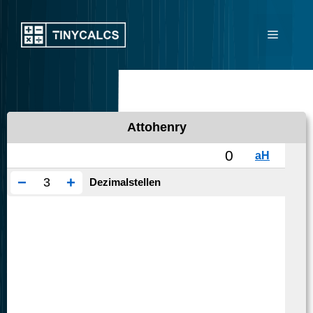
Zum
Inhalt
Menü
springen
Attohenry
−
+
Dezimalstellen