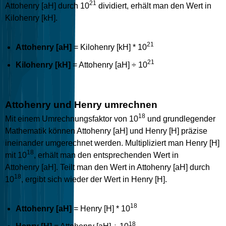
21
Attohenry [aH] durch 10
dividiert, erhält man den Wert in
Kilohenry [kH].
21
Attohenry [aH]
= Kilohenry [kH] * 10
21
Kilohenry [kH]
= Attohenry [aH] ÷ 10
Attohenry und Henry umrechnen
18
Mit einem Umrechnungsfaktor von 10
und grundlegender
Mathematik können Attohenry [aH] und Henry [H] präzise
ineinander umgerechnet werden. Multipliziert man Henry [H]
18
mit 10
, erhält man den entsprechenden Wert in
Attohenry [aH]. Teilt man den Wert in Attohenry [aH] durch
18
10
, ergibt sich wieder der Wert in Henry [H].
18
Attohenry [aH]
= Henry [H] * 10
18