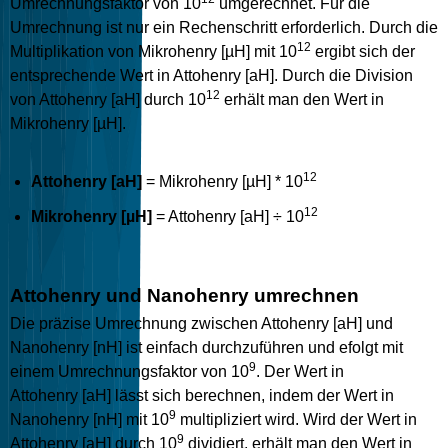
Umrechnungsfaktor von 10
umgerechnet. Für die
Umrechnung ist nur ein Rechenschritt erforderlich. Durch die
12
Multiplikation von Mikrohenry [µH] mit 10
ergibt sich der
entsprechende Wert in Attohenry [aH]. Durch die Division
12
von Attohenry [aH] durch 10
erhält man den Wert in
Mikrohenry [µH].
12
Attohenry [aH]
= Mikrohenry [µH] * 10
12
Mikrohenry [µH]
= Attohenry [aH] ÷ 10
Attohenry und Nanohenry umrechnen
Die präzise Umrechnung zwischen Attohenry [aH] und
Nanohenry [nH] ist einfach durchzuführen und efolgt mit
9
einem Umrechnungsfaktor von 10
. Der Wert in
Attohenry [aH] lässt sich berechnen, indem der Wert in
9
Nanohenry [nH] mit 10
multipliziert wird. Wird der Wert in
9
Attohenry [aH] durch 10
dividiert, erhält man den Wert in