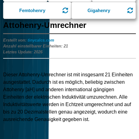
Femtohenry
Gigahenry
Attohenry-Umrechner
Erstellt von:
tinycalcs.com
Anzahl einstellbarer Einheiten:
21
Letztes Update:
2026
Dieser Attohenry-Umrechner ist mit insgesamt
21
Einheiten
ausgestattet. Dadurch ist es möglich, beliebig zwischen
Attohenry [aH] und anderen international gängigen
Einheiten der elektrischen Induktivität umzurechnen. Alle
Induktivitätswerte werden in Echtzeit umgerechnet und auf
bis zu 20 Dezimalstellen genau angezeigt, wodurch eine
ausreichende Genauigkeit gegeben ist.