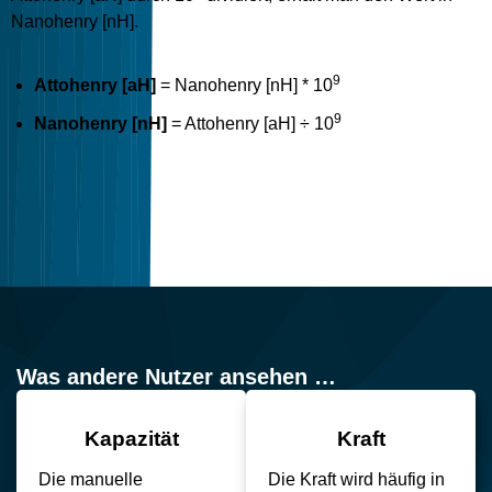
Nanohenry [nH].
9
Attohenry [aH]
= Nanohenry [nH] * 10
9
Nanohenry [nH]
= Attohenry [aH] ÷ 10
Was andere Nutzer ansehen …
Kapazität
Kraft
Die manuelle
Die Kraft wird häufig in