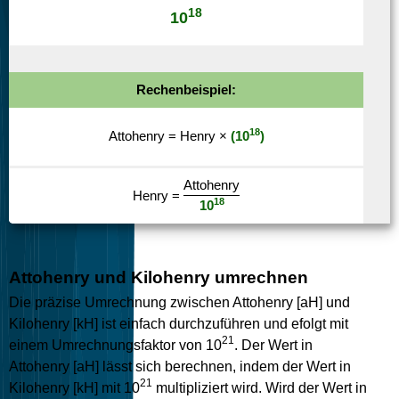
18
10
Rechenbeispiel:
18
Attohenry
=
Henry
×
(
10
)
Attohenry
Henry
=
18
10
Attohenry und Kilohenry umrechnen
Die präzise Umrechnung zwischen Attohenry [aH] und
Kilohenry [kH] ist einfach durchzuführen und efolgt mit
21
einem Umrechnungsfaktor von 10
. Der Wert in
Attohenry [aH] lässt sich berechnen, indem der Wert in
21
Kilohenry [kH] mit 10
multipliziert wird. Wird der Wert in