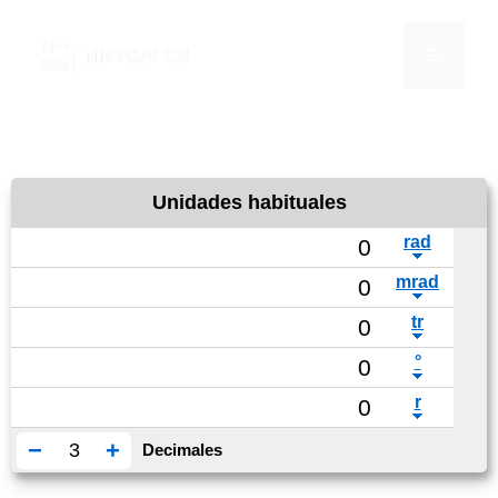
Saltar
al
Menú
contenido
Unidades habituales
−
+
Decimales