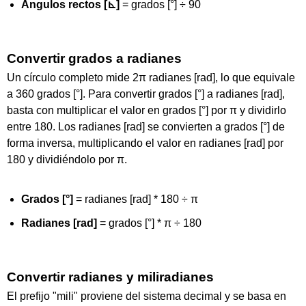
Ángulos rectos [⊾]
= grados [°] ÷ 90
Convertir grados a radianes
Un círculo completo mide 2π radianes [rad], lo que equivale
a 360 grados [°]. Para convertir grados [°] a radianes [rad],
basta con multiplicar el valor en grados [°] por π y dividirlo
entre 180. Los radianes [rad] se convierten a grados [°] de
forma inversa, multiplicando el valor en radianes [rad] por
180 y dividiéndolo por π.
Grados [°]
= radianes [rad] * 180 ÷ π
Radianes [rad]
= grados [°] * π ÷ 180
Convertir radianes y miliradianes
El prefijo "mili" proviene del sistema decimal y se basa en