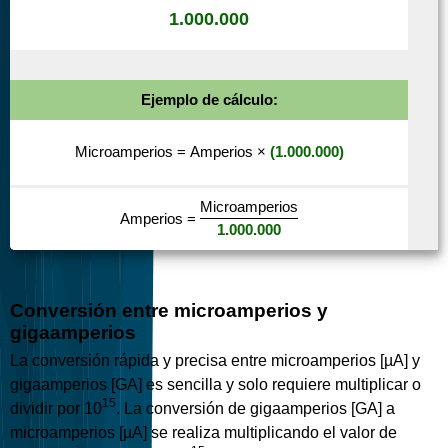
1.000.000
Ejemplo de cálculo:
Microamperios
=
Amperios
×
(1.000.000)
Microamperios
Amperios
=
1.000.000
Conversión entre microamperios y
gigaamperios
La conversión rápida y precisa entre microamperios [µA] y
gigaamperios [GA] es sencilla y solo requiere multiplicar o
15
dividir por 10
. La conversión de gigaamperios [GA] a
microamperios [µA] se realiza multiplicando el valor de