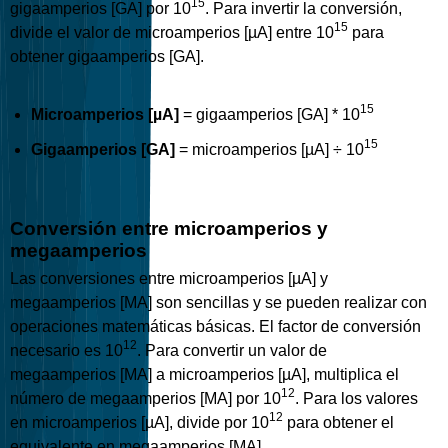
15
gigaamperios [GA] por 10
. Para invertir la conversión,
15
divide el valor de microamperios [µA] entre 10
para
obtener gigaamperios [GA].
15
Microamperios [µA]
= gigaamperios [GA] * 10
15
Gigaamperios [GA]
= microamperios [µA] ÷ 10
Conversión entre microamperios y
megaamperios
Las conversiones entre microamperios [µA] y
megaamperios [MA] son sencillas y se pueden realizar con
operaciones matemáticas básicas. El factor de conversión
12
necesario es 10
. Para convertir un valor de
megaamperios [MA] a microamperios [µA], multiplica el
12
número de megaamperios [MA] por 10
. Para los valores
12
en microamperios [µA], divide por 10
para obtener el
equivalente en megaamperios [MA].