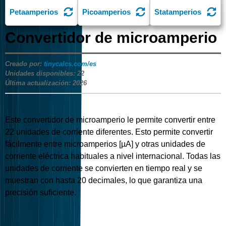
Petaamperios
Picoamperios
Statamperios
Convertidor de microamperio
Creado por:
tinycalcs.com/es
Unidades disponibles:
22
Última actualización:
2026
Este convertidor de microamperio le permite convertir entre
22
unidades de corriente diferentes. Esto permite convertir
fácilmente entre microamperios [µA] y otras unidades de
corriente eléctrica habituales a nivel internacional. Todas las
unidades de corriente se convierten en tiempo real y se
muestran con hasta 20 decimales, lo que garantiza una
precisión suficiente.