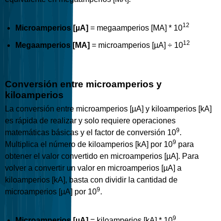
12
Microamperios [µA]
= megaamperios [MA] * 10
12
Megaamperios [MA]
= microamperios [µA] ÷ 10
Conversión entre microamperios y
kiloamperios
La conversión entre microamperios [µA] y kiloamperios [kA]
es rápida de realizar y solo requiere operaciones
9
matemáticas básicas y el factor de conversión 10
.
9
Multiplica el número de kiloamperios [kA] por 10
para
obtener el valor convertido en microamperios [µA]. Para
volver a convertir un valor en microamperios [µA] a
kiloamperios [kA], basta con dividir la cantidad de
9
microamperios [µA] por 10
.
9
Microamperios [µA]
= kiloamperios [kA] * 10