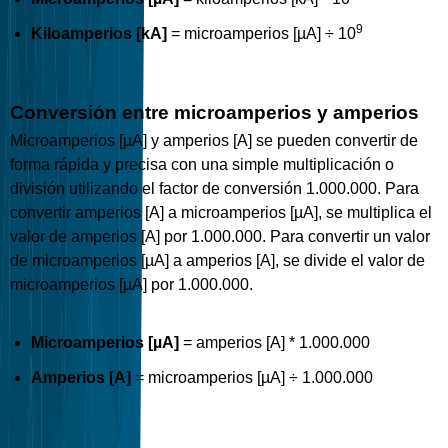
9
Kiloamperios [kA]
= microamperios [µA] ÷ 10
Conversión entre microamperios y amperios
Microamperios [µA] y amperios [A] se pueden convertir de
forma rápida y precisa con una simple multiplicación o
división utilizando el factor de conversión 1.000.000. Para
convertir amperios [A] a microamperios [µA], se multiplica el
valor de amperios [A] por 1.000.000. Para convertir un valor
de microamperios [µA] a amperios [A], se divide el valor de
microamperios [µA] por 1.000.000.
Microamperios [µA]
= amperios [A] * 1.000.000
Amperios [A]
= microamperios [µA] ÷ 1.000.000