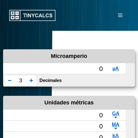
Saltar
al
Menú
contenido
Microamperio
−
+
Decimales
Unidades métricas